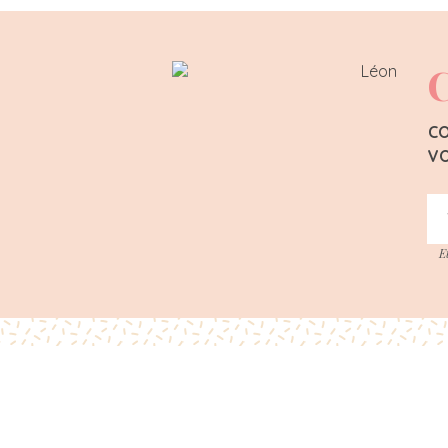
C
CO
VO
E