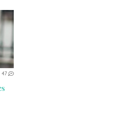
47
es