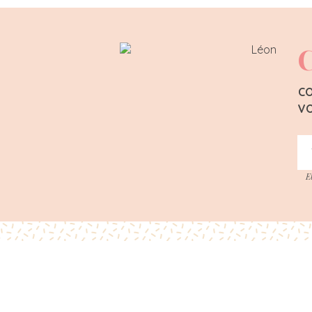
C
CO
VO
E