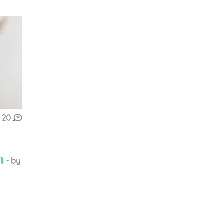
20
n
- by