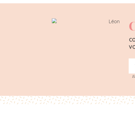
C
CO
VO
E