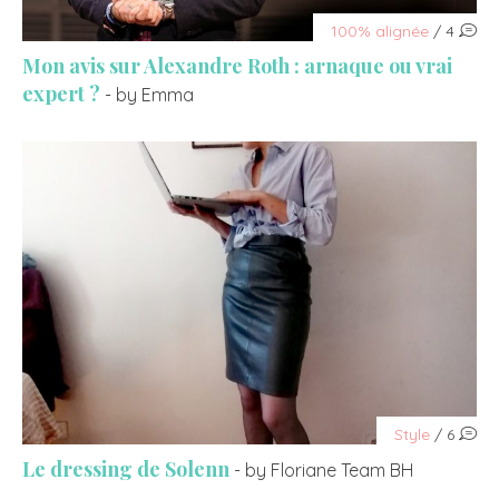
100% alignée
/ 4
Mon avis sur Alexandre Roth : arnaque ou vrai
expert ?
- by Emma
Style
/ 6
Le dressing de Solenn
- by Floriane Team BH