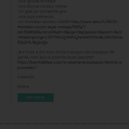
-une grosse écharpe
-une blouse couleur crème
-un gilet en cachemire gris
-une jupe patineuse
-un manteau doudou habillé!
http://www.asos.fr/ASOS-
Manteau-cocon-style-vintage/11z11q/?
iid=3588582&cid=2641&sh=0&pge=0&pgesize=36&sort=-1&clr
=Pink&mporgp=L0FTT1MvQVNPUy1WaW50YWdlLUNvY29vbi
1Db2F0L1Byb2Qv
Je t’invite à lire mon article à propos des basiques de
garde robe que tu pourras aussi apporter!
https://bienhabillee.com/6-vetements-basiques-femme-a-
posseder/
A bientôt!
Emma
RÉPONDRE