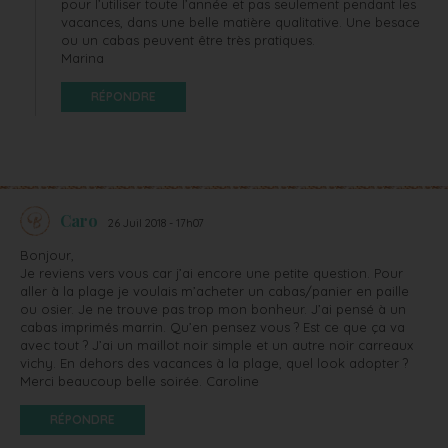
pour l’utiliser toute l’année et pas seulement pendant les
vacances, dans une belle matière qualitative. Une besace
ou un cabas peuvent être très pratiques.
Marina
RÉPONDRE
Caro
26 Juil 2018 - 17h07
Bonjour,
Je reviens vers vous car j’ai encore une petite question. Pour
aller à la plage je voulais m’acheter un cabas/panier en paille
ou osier. Je ne trouve pas trop mon bonheur. J’ai pensé à un
cabas imprimés marrin. Qu’en pensez vous ? Est ce que ça va
avec tout ? J’ai un maillot noir simple et un autre noir carreaux
vichy. En dehors des vacances à la plage, quel look adopter ?
Merci beaucoup belle soirée. Caroline
RÉPONDRE