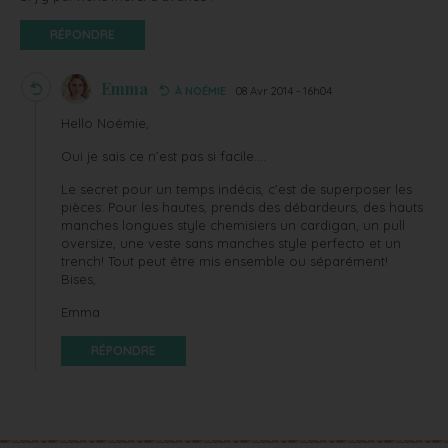
RÉPONDRE
Emma
À NOÉMIE
08 Avr 2014 - 16h04
Hello Noémie,
Oui je sais ce n’est pas si facile….
Le secret pour un temps indécis, c’est de superposer les
pièces: Pour les hautes, prends des débardeurs, des hauts
manches longues style chemisiers un cardigan, un pull
oversize, une veste sans manches style perfecto et un
trench! Tout peut être mis ensemble ou séparément!
Bises,
Emma
RÉPONDRE