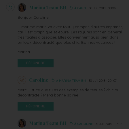
Marina Team BH
À CARO
30 Juil 2018 - 10h07
Bonjour Caroline,
L’imprimé marin va avec tout y compris d’autres imprimés,
car il est graphique et épuré. Les rayures sont en général
très faciles à associer. Elles conviennent aussi bien dans
un look décontracté que plus chic. Bonnes vacances !
Marina
RÉPONDRE
Caroline
À MARINA TEAM BH
30 Juil 2018 - 20h07
Merci. Est-ce que tu as des exemples de tenues ? chic ou
décontracté ? Merci bonne soirée
RÉPONDRE
Marina Team BH
À CAROLINE
31 Juil 2018 - 11h07