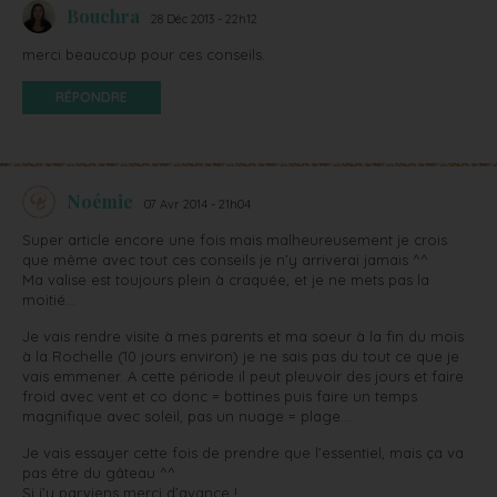
Bouchra
28 Déc 2013 - 22h12
merci beaucoup pour ces conseils.
RÉPONDRE
Noémie
07 Avr 2014 - 21h04
Super article encore une fois mais malheureusement je crois
que même avec tout ces conseils je n’y arriverai jamais ^^
Ma valise est toujours plein à craquée, et je ne mets pas la
moitié…
Je vais rendre visite à mes parents et ma soeur à la fin du mois
à la Rochelle (10 jours environ) je ne sais pas du tout ce que je
vais emmener. A cette période il peut pleuvoir des jours et faire
froid avec vent et co donc = bottines puis faire un temps
magnifique avec soleil, pas un nuage = plage…
Je vais essayer cette fois de prendre que l’essentiel, mais ça va
pas être du gâteau ^^
Si j’y parviens merci d’avance !