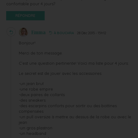
confortable pour 4 jours?
RÉPONDRE
Emma
À BOUCHRA
28 Déc 2013 - 15h12
Bonjour!
Merci de ton message.
C’est une question pertinente! Voici ma liste pour 4 jours:
Le secret est de jouer avec les accessoires:
-un jean brut
-une robe empire
-deux paires de collants
-des sneakers
-des escarpins conforts pour sortir ou des bottines
compensées
-un pull oversize à mettre au dessus de la robe ou avec le
jean
-un gros plastron
-un headband