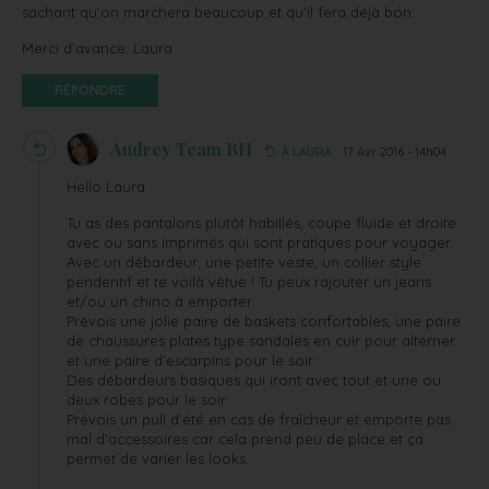
sachant qu’on marchera beaucoup et qu’il fera déjà bon.
Merci d’avance. Laura
RÉPONDRE
Audrey Team BH
À LAURA
17 Avr 2016 - 14h04
Hello Laura
Tu as des pantalons plutôt habillés, coupe fluide et droite
avec ou sans imprimés qui sont pratiques pour voyager.
Avec un débardeur, une petite veste, un collier style
pendentif et te voilà vêtue ! Tu peux rajouter un jeans
et/ou un chino à emporter.
Prévois une jolie paire de baskets confortables, une paire
de chaussures plates type sandales en cuir pour alterner
et une paire d’escarpins pour le soir.
Des débardeurs basiques qui iront avec tout et une ou
deux robes pour le soir.
Prévois un pull d’été en cas de fraîcheur et emporte pas
mal d’accessoires car cela prend peu de place et ça
permet de varier les looks.