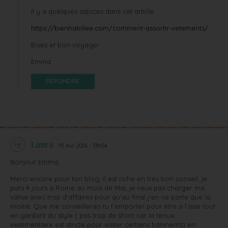
Il y a quelques astuces dans cet article:
https://bienhabillee.com/comment-assortir-vetements/
Bises et bon voyage!
Emma
RÉPONDRE
Laura
15 Avr 2016 - 13h04
Bonjour Emma,
Merci encore pour ton blog, il est riche en très bon conseil, je
pars 4 jours à Rome au mois de Mai, je veux pas charger ma
valise avec trop d’affaires pour qu’au final j’en ne porte que la
moitié. Que me conseillerais tu t’emporter pour être a l’aise tout
en gardant du style ( pas trop de short car la tenue
vestimentaire est stricte pour visiter certains bâtiments) en