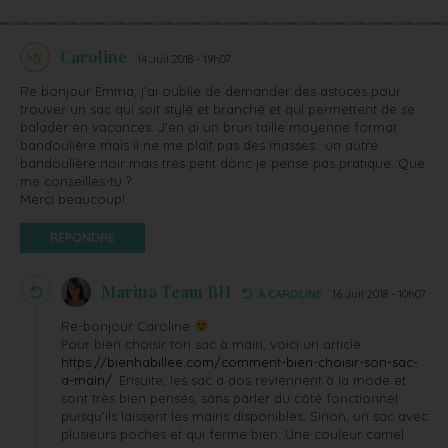
Caroline
14 Juil 2018 - 19h07
Re bonjour Emma, j’ai oublié de demander des astuces pour
trouver un sac qui soit stylé et branché et qui permettent de se
balader en vacances. J’en ai un brun taille moyenne format
bandoulière mais il ne me plait pas des masses.. un autre
bandoulière noir mais très petit donc je pense pas pratique. Que
me conseilles-tu ?
Merci beaucoup!
RÉPONDRE
Marina Team BH
À CAROLINE
16 Juil 2018 - 10h07
Re-bonjour Caroline
Pour bien choisir ton sac à main, voici un article :
https://bienhabillee.com/comment-bien-choisir-son-sac-
a-main/
. Ensuite, les sac à dos reviennent à la mode et
sont très bien pensés, sans parler du côté fonctionnel
puisqu’ils laissent les mains disponibles. Sinon, un sac avec
plusieurs poches et qui ferme bien. Une couleur camel