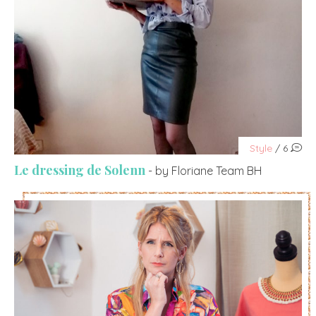
Style
/ 6
Le dressing de Solenn
- by Floriane Team BH