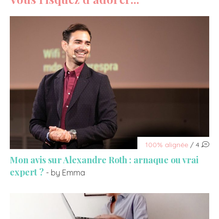
100% alignée
/ 4
Mon avis sur Alexandre Roth : arnaque ou vrai
expert ?
- by Emma