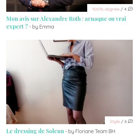
100% alignée
/ 4
Mon avis sur Alexandre Roth : arnaque ou vrai
expert ?
- by Emma
Style
/ 6
Le dressing de Solenn
- by Floriane Team BH