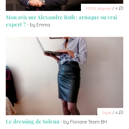
100% alignée
/ 4
Mon avis sur Alexandre Roth : arnaque ou vrai
expert ?
- by Emma
Style
/ 6
Le dressing de Solenn
- by Floriane Team BH