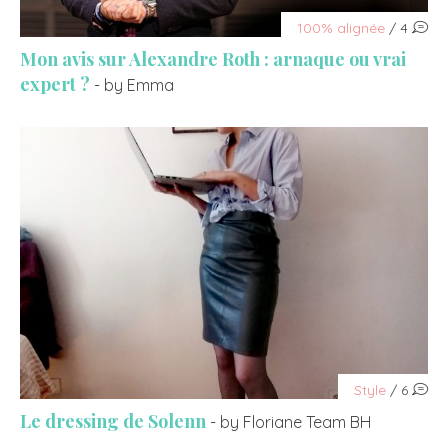
100% alignée
/ 4
Mon avis sur Alexandre Roth : arnaque ou vrai
expert ?
- by Emma
Style
/ 6
Le dressing de Solenn
- by Floriane Team BH