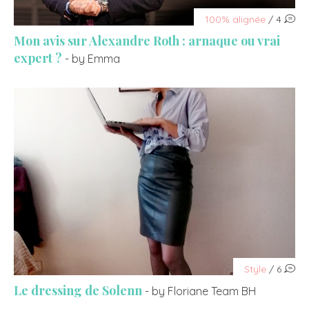
100% alignée
/ 4
Mon avis sur Alexandre Roth : arnaque ou vrai
expert ?
- by Emma
Style
/ 6
Le dressing de Solenn
- by Floriane Team BH