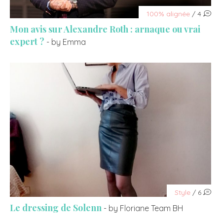
100% alignée
/ 4
Mon avis sur Alexandre Roth : arnaque ou vrai
expert ?
- by Emma
Style
/ 6
Le dressing de Solenn
- by Floriane Team BH