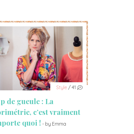
Style
/ 41
p de gueule : La
orimétrie, c’est vraiment
mporte quoi !
- by Emma