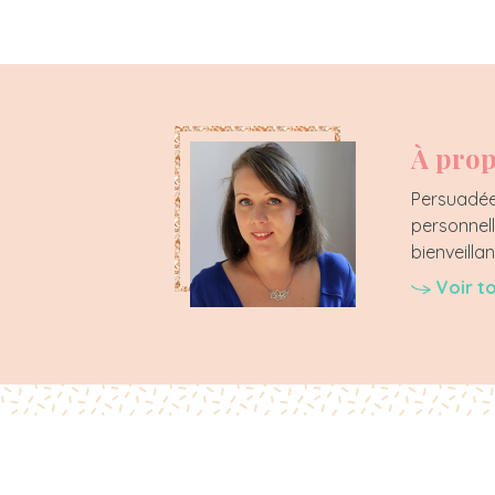
À prop
Persuadée 
personnell
bienveillan
Voir t