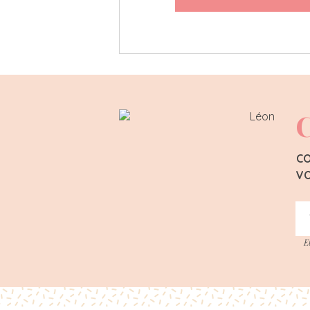
C
CO
VO
E