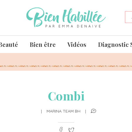
Beauté
Bien être
Vidéos
Diagnostic 
Combi
|
MARINA TEAM BH
|