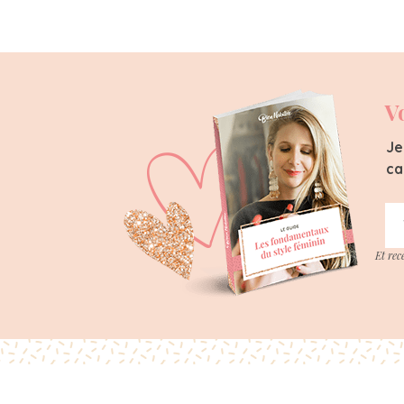
V
Je
ca
Et rec