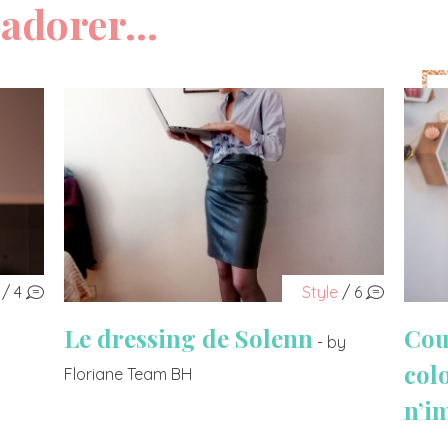
adorer...
/ 4
Style
/ 6
Le dressing de Solenn
Cou
- by
col
Floriane Team BH
n’i