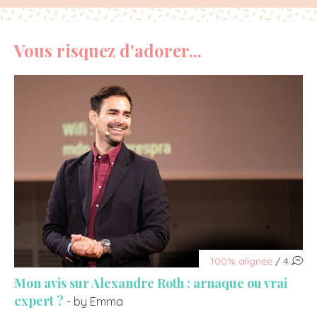
Vous risquez d'adorer...
100% alignée
/ 4
Mon avis sur Alexandre Roth : arnaque ou vrai
expert ?
- by Emma