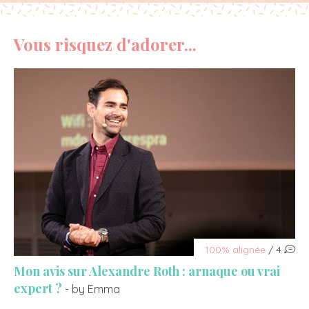
Vous risquez d'adorer...
100% alignée
/ 4
Mon avis sur Alexandre Roth : arnaque ou vrai
expert ?
- by Emma