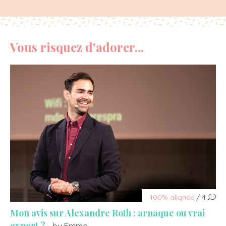
Vous risquez d'adorer...
100% alignée
/ 4
Mon avis sur Alexandre Roth : arnaque ou vrai
expert ?
- by Emma