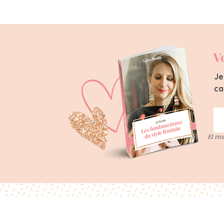
V
Je
ca
Et rec