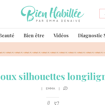
Beauté
Bien être
Vidéos
Diagnostic 
joux silhouettes longilig
|
EMMA
|