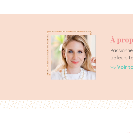
À prop
Passionnée
de leurs t
Voir t