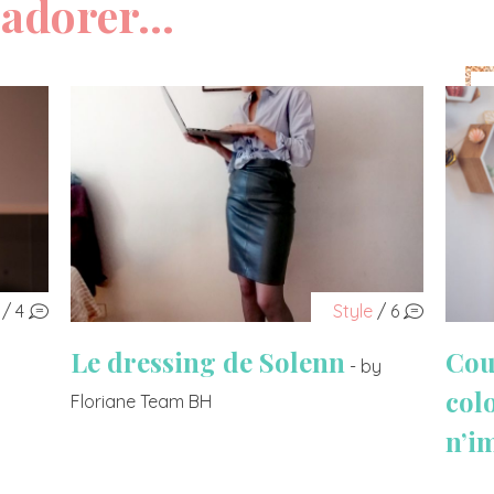
adorer...
/ 4
Style
/ 6
Le dressing de Solenn
Cou
- by
col
Floriane Team BH
n’i