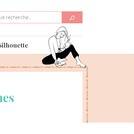
Silhouette
nes