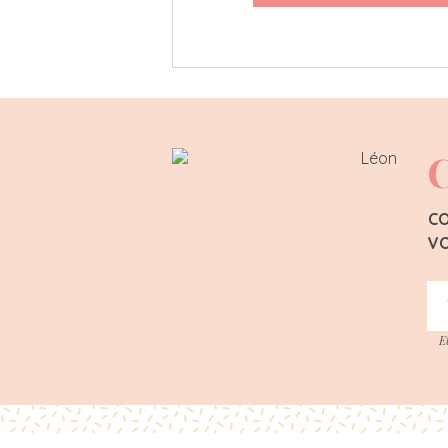
C
CO
VO
E