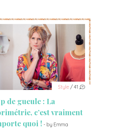
Style
/ 41
p de gueule : La
orimétrie, c’est vraiment
mporte quoi !
- by Emma