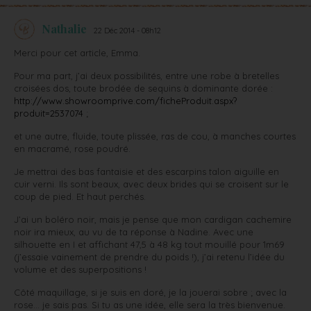
Nathalie
22 Déc 2014 - 08h12
Merci pour cet article, Emma.
Pour ma part, j’ai deux possibilités, entre une robe à bretelles
croisées dos, toute brodée de sequins à dominante dorée :
http://www.showroomprive.com/ficheProduit.aspx?
produit=2537074
;
et une autre, fluide, toute plissée, ras de cou, à manches courtes
en macramé, rose poudré.
Je mettrai des bas fantaisie et des escarpins talon aiguille en
cuir verni. Ils sont beaux, avec deux brides qui se croisent sur le
coup de pied. Et haut perchés.
J’ai un boléro noir, mais je pense que mon cardigan cachemire
noir ira mieux, au vu de ta réponse à Nadine. Avec une
silhouette en I et affichant 47,5 à 48 kg tout mouillé pour 1m69
(j’essaie vainement de prendre du poids !), j’ai retenu l’idée du
volume et des superpositions !
Côté maquillage, si je suis en doré, je la jouerai sobre ; avec la
rose… je sais pas. Si tu as une idée, elle sera la très bienvenue.