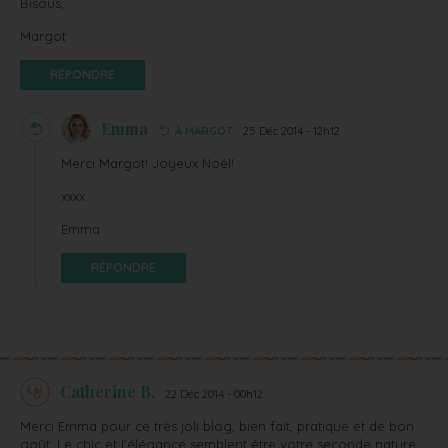
Bisous,
Margot
RÉPONDRE
Emma
À MARGOT
25 Déc 2014 - 12h12
Merci Margot! Joyeux Noël!
xxxx
Emma
RÉPONDRE
Catherine B.
22 Déc 2014 - 00h12
Merci Emma pour ce très joli blog, bien fait, pratique et de bon
goût. Le chic et l’élégance semblent être votre seconde nature.