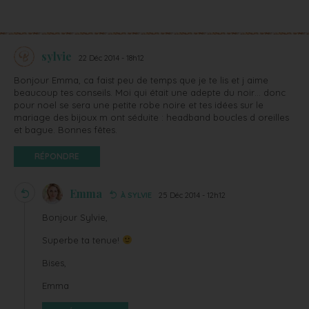
sylvie
22 Déc 2014 - 18h12
Bonjour Emma, ca faist peu de temps que je te lis et j aime
beaucoup tes conseils. Moi qui était une adepte du noir… donc
pour noel se sera une petite robe noire et tes idées sur le
mariage des bijoux m ont séduite : headband boucles d oreilles
et bague. Bonnes fêtes.
RÉPONDRE
Emma
À SYLVIE
25 Déc 2014 - 12h12
Bonjour Sylvie,
Superbe ta tenue!
Bises,
Emma