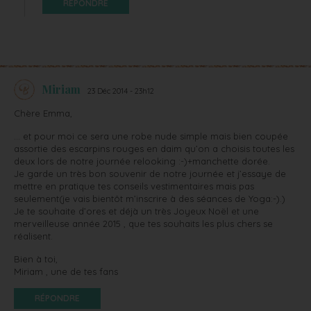
RÉPONDRE
Miriam
23 Déc 2014 - 23h12
Chère Emma,
… et pour moi ce sera une robe nude simple mais bien coupée
assortie des escarpins rouges en daim qu’on a choisis toutes les
deux lors de notre journée relooking :-)+manchette dorée.
Je garde un très bon souvenir de notre journée et j’essaye de
mettre en pratique tes conseils vestimentaires mais pas
seulement(je vais bientôt m’inscrire à des séances de Yoga:-).)
Je te souhaite d’ores et déjà un très Joyeux Noël et une
merveilleuse année 2015 , que tes souhaits les plus chers se
réalisent.
Bien à toi,
Miriam , une de tes fans
RÉPONDRE