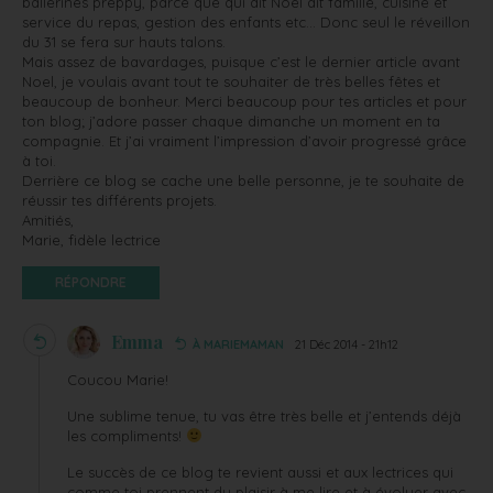
ballerines preppy, parce que qui dit Noël dit famille, cuisine et
service du repas, gestion des enfants etc… Donc seul le réveillon
du 31 se fera sur hauts talons.
Mais assez de bavardages, puisque c’est le dernier article avant
Noel, je voulais avant tout te souhaiter de très belles fêtes et
beaucoup de bonheur. Merci beaucoup pour tes articles et pour
ton blog; j’adore passer chaque dimanche un moment en ta
compagnie. Et j’ai vraiment l’impression d’avoir progressé grâce
à toi.
Derrière ce blog se cache une belle personne, je te souhaite de
réussir tes différents projets.
Amitiés,
Marie, fidèle lectrice
RÉPONDRE
Emma
À MARIEMAMAN
21 Déc 2014 - 21h12
Coucou Marie!
Une sublime tenue, tu vas être très belle et j’entends déjà
les compliments!
Le succès de ce blog te revient aussi et aux lectrices qui
comme toi prennent du plaisir à me lire et à évoluer avec