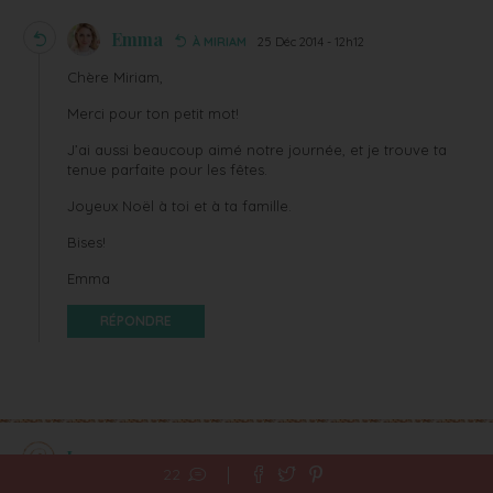
Emma
À MIRIAM
25 Déc 2014 - 12h12
Chère Miriam,
Merci pour ton petit mot!
J’ai aussi beaucoup aimé notre journée, et je trouve ta
tenue parfaite pour les fêtes.
Joyeux Noël à toi et à ta famille.
Bises!
Emma
RÉPONDRE
Lea
24 Déc 2014 - 23h12
22