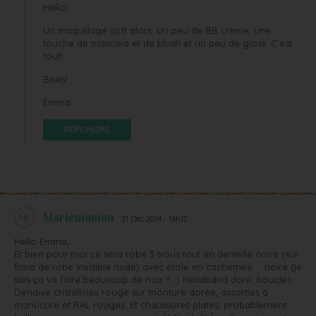
Hello!
Un maquillage soft alors. Un peu de BB crème, une
touche de mascara et de blush et un peu de gloss. C’est
tout!
Bises!
Emma
RÉPONDRE
Mariemaman
21 Déc 2014 - 16h12
Hello Emma,
Et bien pour moi ce sera robe 3 trous tout en dentelle noire (sur
fond de robe invisible nude) avec étole en cachemire … noire (je
sais ça va faire beaucoup de noir !!…) headband doré, boucles
Denaive cristallines rouge sur monture dorée, assorties à
manucure et RAL rouges. Et chaussures plates, probablement