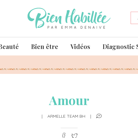
Beauté
Bien être
Vidéos
Diagnostic 
Amour
|
ARMELLE TEAM BH
|