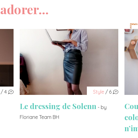
adorer...
/ 4
Style
/ 6
Le dressing de Solenn
Cou
- by
col
Floriane Team BH
n’i