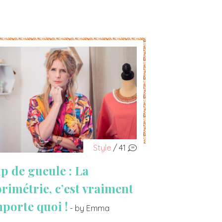
Style
/ 41
p de gueule : La
orimétrie, c’est vraiment
mporte quoi !
- by Emma