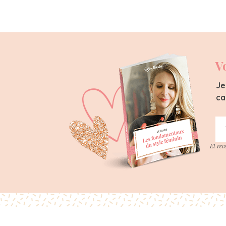
V
Je
ca
Et rec