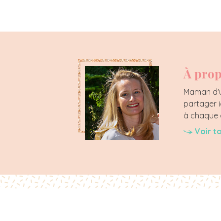
À prop
Maman d'un
partager i
à chaque é
Voir t