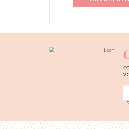
C
CO
VO
E