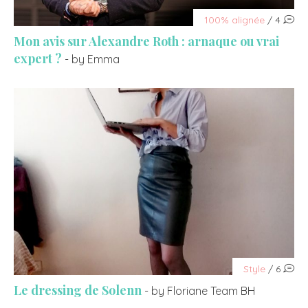
100% alignée
/ 4
Mon avis sur Alexandre Roth : arnaque ou vrai
expert ?
- by Emma
Style
/ 6
Le dressing de Solenn
- by Floriane Team BH