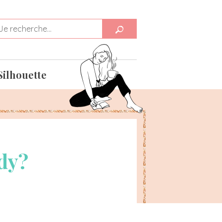
Silhouette
dy?