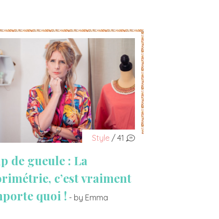
Style
/ 41
p de gueule : La
orimétrie, c’est vraiment
mporte quoi !
- by Emma