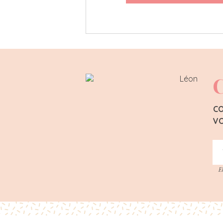
C
CO
VO
E