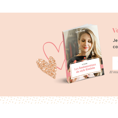
V
Je
ca
Et rec