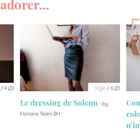
adorer...
/ 4
Style
/ 6
Le dressing de Solenn
Cou
- by
col
Floriane Team BH
n’i