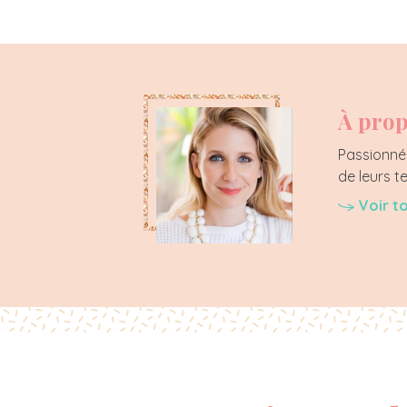
À prop
Passionnée
de leurs t
Voir t