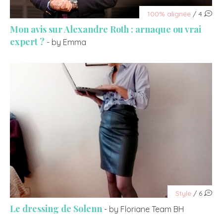
100% alignée
/ 4
Mon avis sur Alexandre Roth : arnaque ou vrai
expert ?
- by Emma
Style
/ 6
Le dressing de Solenn
- by Floriane Team BH