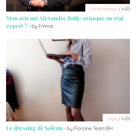
100% alignée
/ 4
Mon avis sur Alexandre Roth : arnaque ou vrai
expert ?
- by Emma
Style
/ 6
Le dressing de Solenn
- by Floriane Team BH