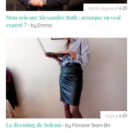
100% alignée
/ 4
Mon avis sur Alexandre Roth : arnaque ou vrai
expert ?
- by Emma
Style
/ 6
Le dressing de Solenn
- by Floriane Team BH