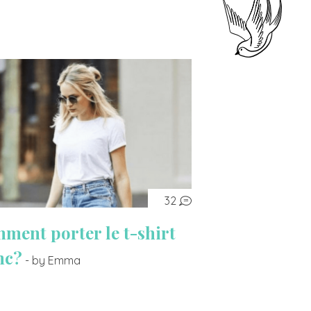
32
ment porter le t-shirt
nc?
- by Emma