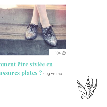
104
ment être stylée en
ussures plates ?
- by Emma