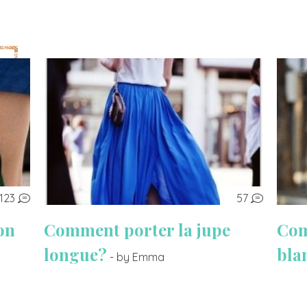
123
57
on
Comment porter la jupe
Com
longue?
bla
- by Emma