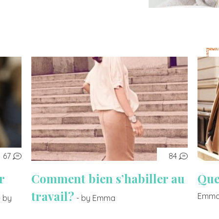
67
84
r
Comment bien s’habiller au
Que
travail?
Emm
- by
- by Emma