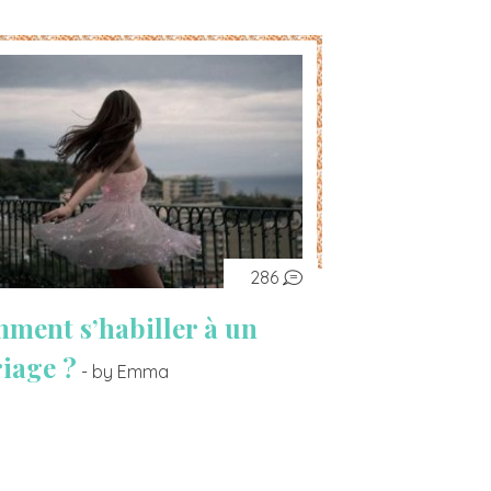
286
ment s’habiller à un
iage ?
- by Emma