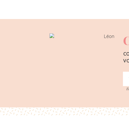
C
CO
VO
E