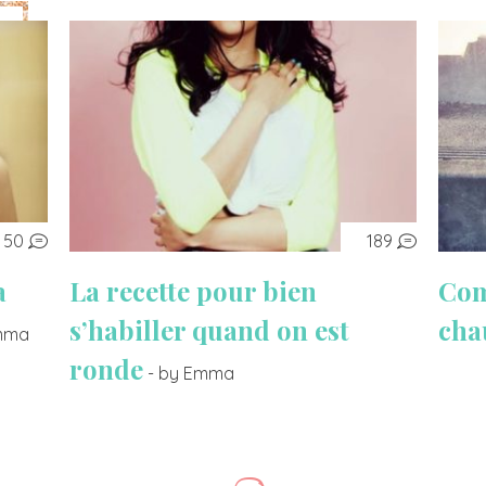
50
189
a
La recette pour bien
Com
s’habiller quand on est
cha
Emma
ronde
- by Emma