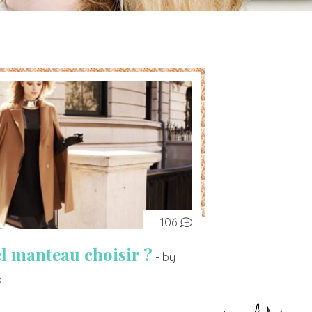
106
l manteau choisir ?
- by
a