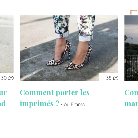
30
38
ur
Comment porter les
Com
nd
imprimés ?
mar
- by Emma