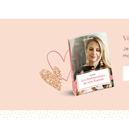
V
Je
ma