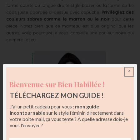
forme courte ou longue droite style blazer ou la forme duffle
coat, juste abordée ci-dessus avec capuche.
Privilégiez des
couleurs sobres comme le marron ou le noir
pour cette
pièce. Notez bien que ce manteau est plus original que les
autres, voilà pourquoi je vous conseille une couleur noire qui
calmera le jeu.
x
Bienvenue sur Bien Habillée !
TÉLÉCHARGEZ MON GUIDE !
J'ai un petit cadeau pour vous :
mon guide
incontournable
sur le style féminin directement dans
votre boite mail, ça vous tente ? À quelle adresse dois-je
vous l'envoyer ?