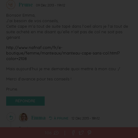
Prune
09 Déc 2013 - 19h12
Bonsoir Emma,
J’ai besoin de vos conseils,
Cette cape m’a tout de suite tapé dans l’oeil alors je l’ai tout de
suite acheté en me disant qu’elle n’ait pas de col ne soit pas
génant.
http://www.nafnaf.com/fr/e-
boutique/femme/manteaux/manteau-cape-sans-col.html?
color=2108
Mais aujourd’hui je me demande quoi mettre à mon cou :/
Merci d’avance pour tes conseils !
Prune.
RÉPONDRE
Emma
À PRUNE
12 Déc 2013 - 18h12
Bonjour,
106