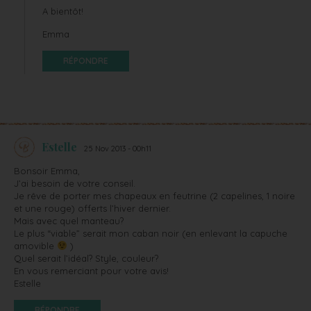
A bientôt!
Emma
RÉPONDRE
Estelle
25 Nov 2013 - 00h11
Bonsoir Emma,
J’ai besoin de votre conseil.
Je rêve de porter mes chapeaux en feutrine (2 capelines, 1 noire
et une rouge) offerts l’hiver dernier.
Mais avec quel manteau?
Le plus “viable” serait mon caban noir (en enlevant la capuche
amovible
)
Quel serait l’idéal? Style, couleur?
En vous remerciant pour votre avis!
Estelle
RÉPONDRE