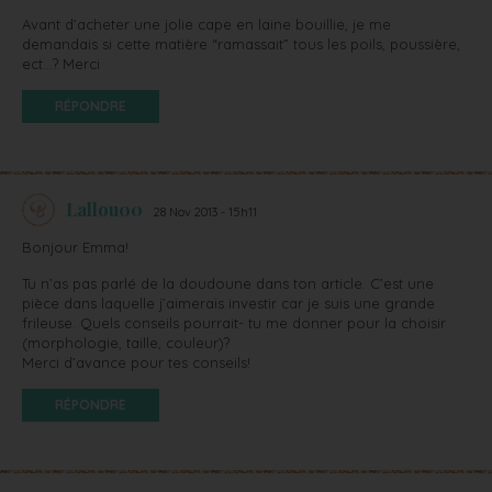
Avant d’acheter une jolie cape en laine bouillie, je me
demandais si cette matière “ramassait” tous les poils, poussière,
ect…? Merci
RÉPONDRE
Lallou00
28 Nov 2013 - 15h11
Bonjour Emma!
Tu n’as pas parlé de la doudoune dans ton article. C’est une
pièce dans laquelle j’aimerais investir car je suis une grande
frileuse. Quels conseils pourrait- tu me donner pour la choisir
(morphologie, taille, couleur)?
Merci d’avance pour tes conseils!
RÉPONDRE