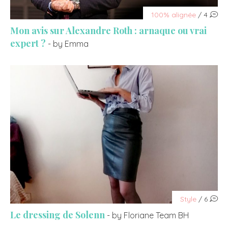
100% alignée
/ 4
Mon avis sur Alexandre Roth : arnaque ou vrai
expert ?
- by Emma
Style
/ 6
Le dressing de Solenn
- by Floriane Team BH