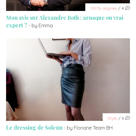
100% alignée
/ 4
Mon avis sur Alexandre Roth : arnaque ou vrai
expert ?
- by Emma
Style
/ 6
Le dressing de Solenn
- by Floriane Team BH