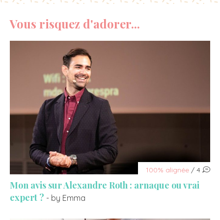
Vous risquez d'adorer...
100% alignée
/ 4
Mon avis sur Alexandre Roth : arnaque ou vrai
expert ?
- by Emma