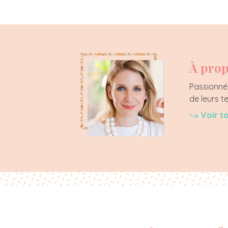
À prop
Passionnée
de leurs t
Voir t