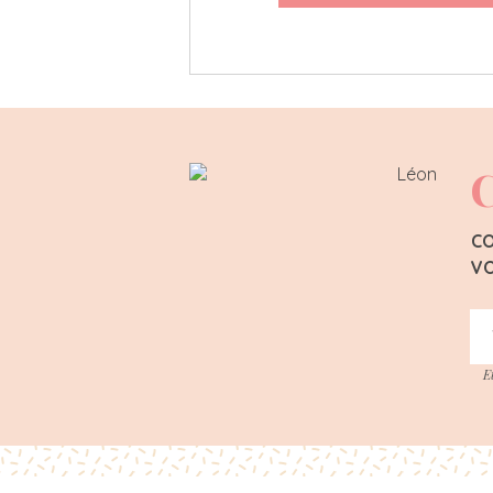
C
CO
VO
E