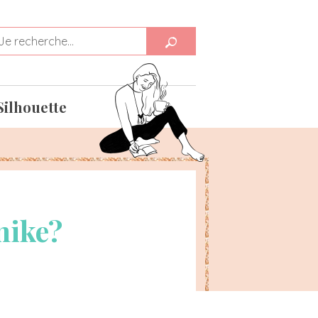
Silhouette
nike?