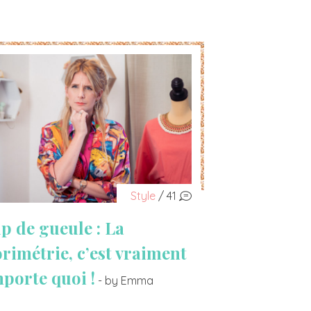
Style
/ 41
p de gueule : La
orimétrie, c’est vraiment
mporte quoi !
- by Emma