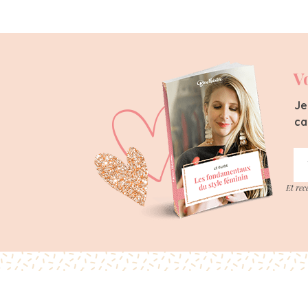
V
Je
ca
Et rec