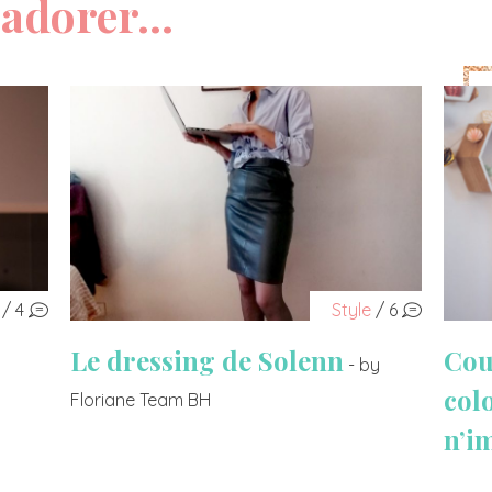
adorer...
/ 4
Style
/ 6
Le dressing de Solenn
Cou
- by
col
Floriane Team BH
n’i