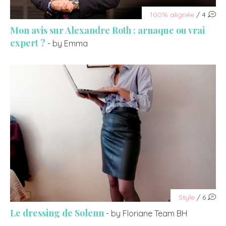
100% alignée
/ 4
Mon avis sur Alexandre Roth : arnaque ou vrai
expert ?
- by Emma
Style
/ 6
Le dressing de Solenn
- by Floriane Team BH