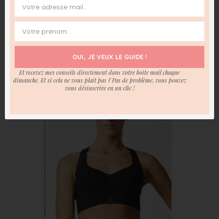
Nous les femmes devons penser à prendre soin de notre
poitrine. Pensez donc à emmener un
soutien-gorge de
sport
pour maintenir la poitrine correctement pendant les
mouvements de gauche à droite et absorber les chocs.
Inutile d’aller chez les spécialistes des sports de glisse pour
OUI, JE VEUX LE GUIDE !
cela, un magasin de sport suffira.
Et recevez mes conseils directement dans votre boite mail chaque
dimanche. Et si cela ne vous plait pas ? Pas de problème, vous pouvez
vous désinscrire en un clic !