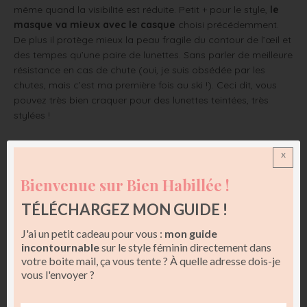
même quand la visibilité est réduite. Petit + pour le style,
le
masque va mieux avec le casque
choisi précédemment.
De plus il protège mieux la peau fragile du contour de l’œil et
des tempes qu’une paire de lunettes. Sans parler de meilleure
résistance en cas de chute (oui, je suis obsédée par les
chutes, mais c’est ma première fois au ski !). Ceci dit, vous
pouvez très bien craquer pour des lunettes teintées, très
stylées !
x
Bienvenue sur Bien Habillée !
TÉLÉCHARGEZ MON GUIDE !
J'ai un petit cadeau pour vous :
mon guide
incontournable
sur le style féminin directement dans
votre boite mail, ça vous tente ? À quelle adresse dois-je
vous l'envoyer ?
Masque Au Vieux Campeur // Lunettes Roxy