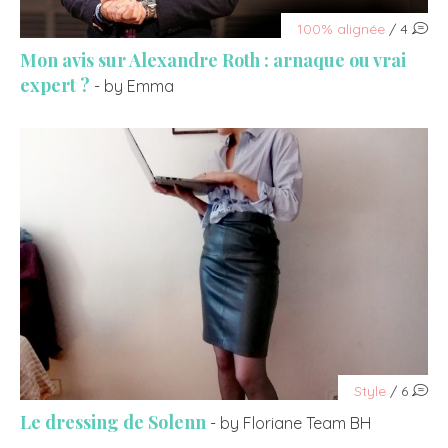
100% alignée
/ 4
Mon avis sur Alexandre Roth : arnaque ou vrai
expert ?
- by Emma
Style
/ 6
Le dressing de Solenn
- by Floriane Team BH