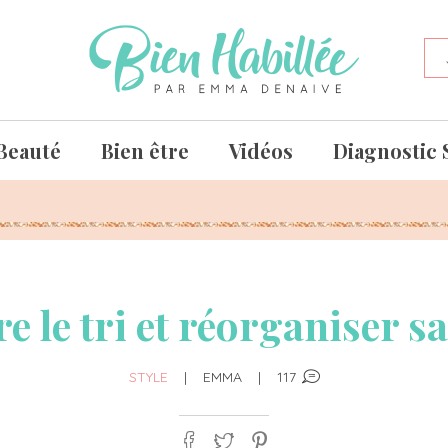
Beauté
Bien être
Vidéos
Diagnostic 
 le tri et réorganiser s
STYLE
|
EMMA
|
117