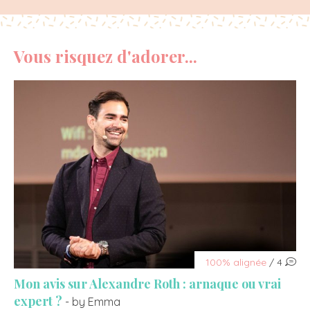
Vous risquez d'adorer...
100% alignée
/ 4
Mon avis sur Alexandre Roth : arnaque ou vrai
expert ?
- by Emma