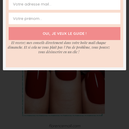
remarqué, et c’est votre style et votre image qui en pâtiront.
OUI, JE VEUX LE GUIDE !
Et recevez mes conseils directement dans votre boite mail chaque
dimanche. Et si cela ne vous plait pas ? Pas de problème, vous pouvez
vous désinscrire en un clic !
florencemoll.com