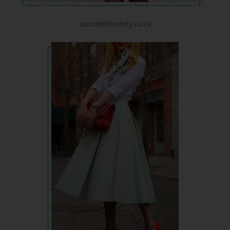
jazzabellesdiary.co.uk