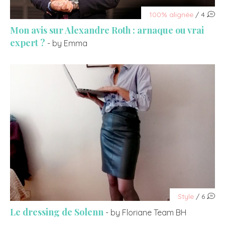
100% alignée
/ 4
Mon avis sur Alexandre Roth : arnaque ou vrai
expert ?
- by Emma
Style
/ 6
Le dressing de Solenn
- by Floriane Team BH