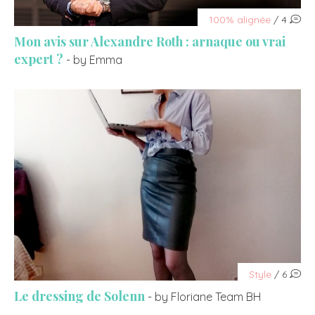
100% alignée
/ 4
Mon avis sur Alexandre Roth : arnaque ou vrai
expert ?
- by Emma
Style
/ 6
Le dressing de Solenn
- by Floriane Team BH