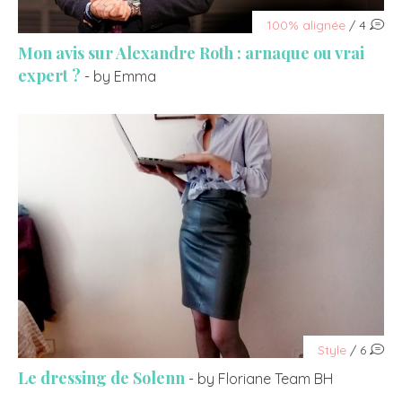
100% alignée
/ 4
Mon avis sur Alexandre Roth : arnaque ou vrai
expert ?
- by Emma
Style
/ 6
Le dressing de Solenn
- by Floriane Team BH