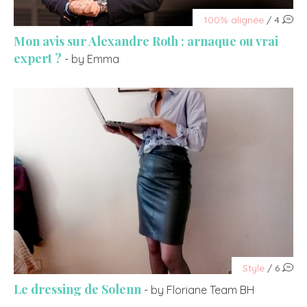
100% alignée
/ 4
Mon avis sur Alexandre Roth : arnaque ou vrai
expert ?
- by Emma
Style
/ 6
Le dressing de Solenn
- by Floriane Team BH