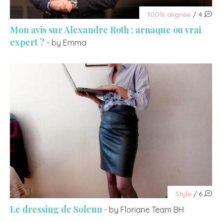
100% alignée
/ 4
Mon avis sur Alexandre Roth : arnaque ou vrai
expert ?
- by Emma
Style
/ 6
Le dressing de Solenn
- by Floriane Team BH