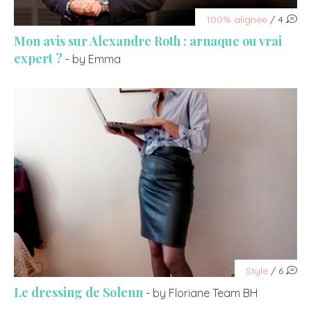
100% alignée
/ 4
Mon avis sur Alexandre Roth : arnaque ou vrai
expert ?
- by Emma
Style
/ 6
Le dressing de Solenn
- by Floriane Team BH