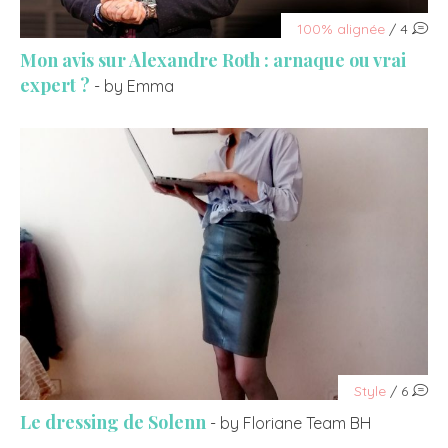
100% alignée
/ 4
Mon avis sur Alexandre Roth : arnaque ou vrai
expert ?
- by Emma
Style
/ 6
Le dressing de Solenn
- by Floriane Team BH