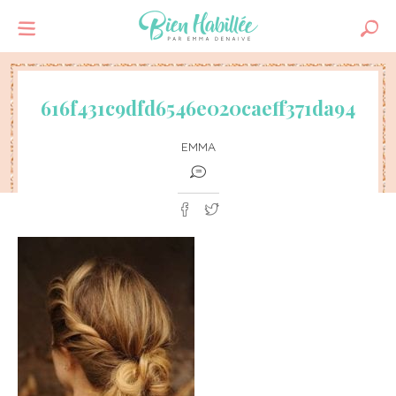
616f431c9dfd6546e020caeff371da94
EMMA