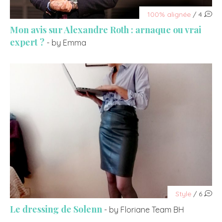
100% alignée
/ 4
Mon avis sur Alexandre Roth : arnaque ou vrai
expert ?
- by Emma
Style
/ 6
Le dressing de Solenn
- by Floriane Team BH