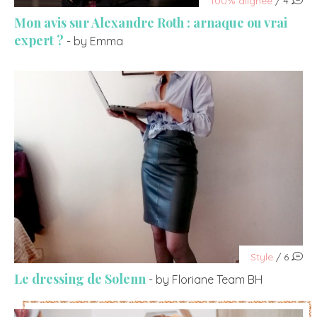
100% alignée
/ 4
Mon avis sur Alexandre Roth : arnaque ou vrai
expert ?
- by Emma
Style
/ 6
Le dressing de Solenn
- by Floriane Team BH