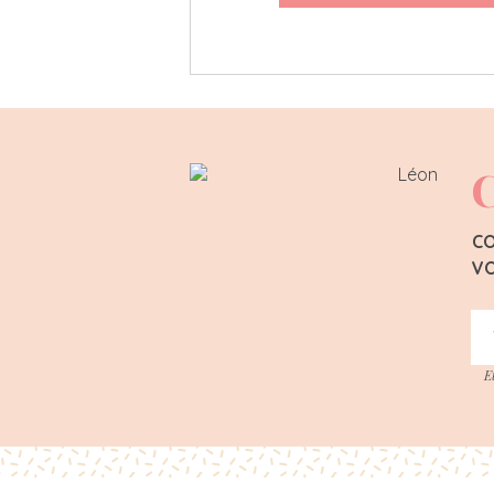
C
CO
VO
E