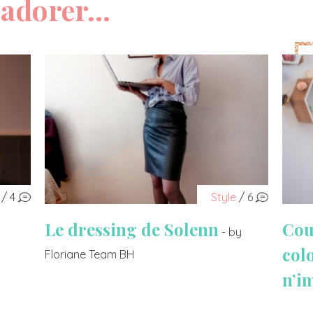
adorer...
/ 4
Style
/ 6
Le dressing de Solenn
Cou
- by
col
Floriane Team BH
n’i