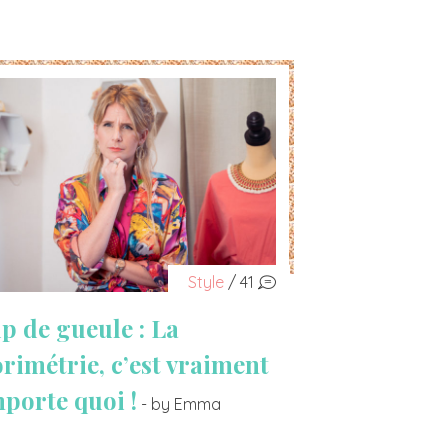
Style
/ 41
p de gueule : La
orimétrie, c’est vraiment
mporte quoi !
- by Emma