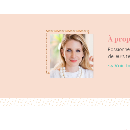
À prop
Passionnée
de leurs t
Voir t