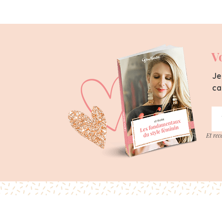
V
Je
ca
Et rec