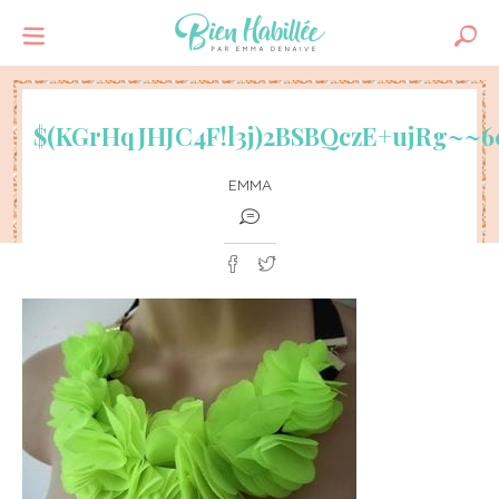
$(KGrHqJHJC4F!l3j)2BSBQczE+ujRg~~6
EMMA