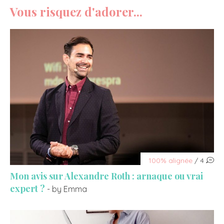
Vous risquez d'adorer...
100% alignée
/ 4
Mon avis sur Alexandre Roth : arnaque ou vrai
expert ?
- by Emma