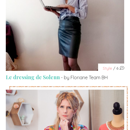
Style
/ 6
Le dressing de Solenn
- by Floriane Team BH