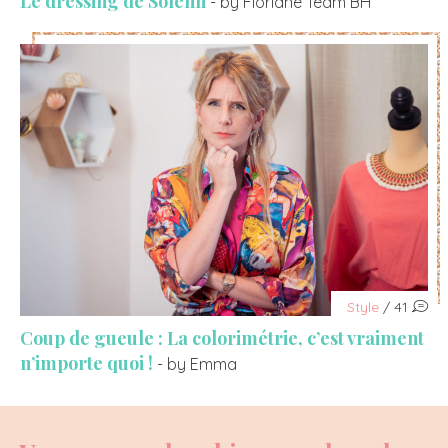
Le dressing de Solenn
- by Floriane Team BH
Style
/ 41
Coup de gueule : La colorimétrie, c’est vraiment
n’importe quoi !
- by Emma