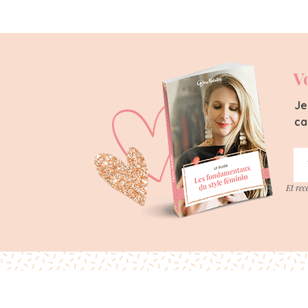
V
Je
ca
Et rec