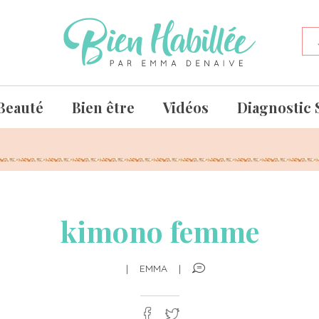
Beauté
Bien être
Vidéos
Diagnostic 
kimono femme
|
EMMA
|