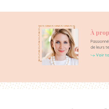
À prop
Passionnée
de leurs t
Voir t