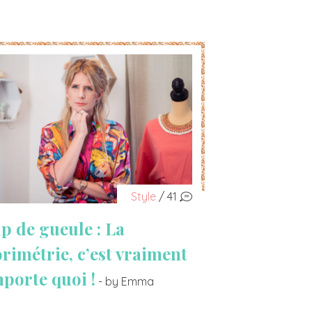
Style
/ 41
p de gueule : La
orimétrie, c’est vraiment
mporte quoi !
- by Emma