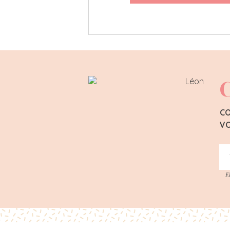
C
CO
VO
E