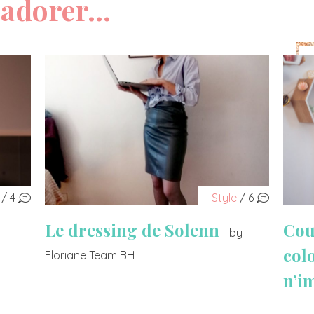
adorer...
/ 4
Style
/ 6
Le dressing de Solenn
Cou
- by
col
Floriane Team BH
n’i