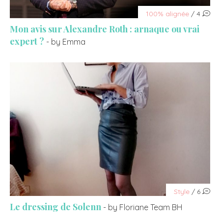
100% alignée
/ 4
Mon avis sur Alexandre Roth : arnaque ou vrai
expert ?
- by Emma
Style
/ 6
Le dressing de Solenn
- by Floriane Team BH