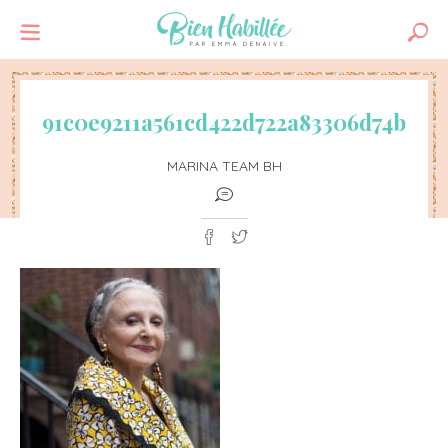
91c0e9211a561cd422d722a83306d74b
MARINA TEAM BH